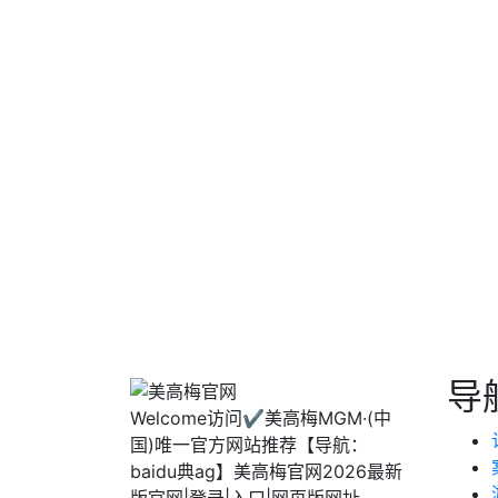
导
Welcome访问✔美高梅MGM·(中
国)唯一官方网站推荐【导航：
baidu典ag】美高梅官网2026最新
版官网|登录|入口|网页版网址